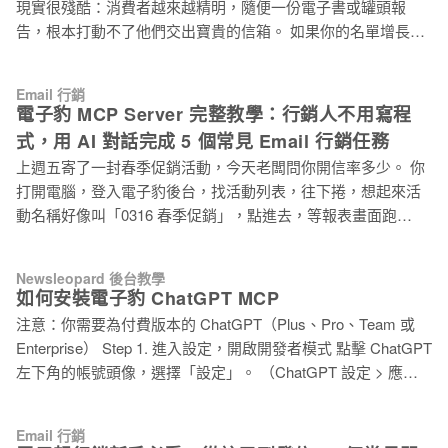
現實很殘酷：消費者越來越精明，隨便一份電子書或罐頭報
> 10% 寄件帳號可能被限流，發信量受到限制 > 20% ESP 可能
告，根本打動不了他們交出寶貴的信箱。 如果你的名單增長停
直接暫停你的帳號，無法繼續寄信 垃圾信陷阱 網域或 IP 直接
滯不前，或轉換率低得可憐，可能要檢討的不是廣告預算，而
被加入黑名單，重建信譽可能需要好幾個月 自 2024 年起，
是那個缺乏吸引力的「誘餌」。 根據 HubSpot 報告，互動工具
Gmail、Yahoo Mail、Microsoft Outlook 接連強制執行寄件者政
Email 行銷
如測驗和模板的轉換率，比傳統電子書高出將近 6 倍。 這篇文
策。退信率超標的寄件者，需要承受以上後果所帶來的影響。
電子豹 MCP Server 完整教學：行銷人不用寫程
章直接切入重點，分享 5 種經過市場驗證的名單磁鐵（Lead
式，用 AI 對話完成 5 個常見 Email 行銷任務
Magnet）設計策略，附上實際案例和執行心法。 磁鐵一：工具
上週五寄了一封春季促銷活動，今天老闆問你開信率多少。 你
模板類，別再給指南了，直接給能用的東西 從「給予資訊」升
打開電腦，登入電子豹後台，找活動列表，往下捲，想起來活
級到「賦予能力」，這是名單磁鐵設計的第一個關鍵轉變。 思
動名稱好像叫「0316 春季促銷」，點進去，等報表畫面跑
維類型 做法 你可以這樣做 給他一份《社群經營指南》電子書
完…… 前後花了 5 分鐘，只為了看一個數字。 這件事你每月大
升級策略 給他一份《年度社群內容規劃行事曆》Excel、Trello
概要做好多次。 現在有另一種做法：打開 AI 工具，直接透過透
或 Notion 模板 💡 行銷人員心法：現在這個時代，大家不缺知
Newsleopard 後台教學
過文字問：「上週五寄出的春季促銷活動，開信率和點擊率各
識，缺的是「執行效率」。你給他一本 50 頁的指南，他可能看
如何安裝電子豹 ChatGPT MCP
多少？」 答案在 10 秒內出現。 這就是電子豹 MCP Server 帶
完就忘了。但你給他一個能直接套用的模板，他馬上就能
注意：你需要為付費版本的 ChatGPT（Plus、Pro、Team 或
來的改變，而且你完全不需要懂程式。 📌 5 個行銷人最常遇到
Enterprise） Step 1. 進入設定，開啟開發者模式 點擊 ChatGPT
的 Email 行銷任務，AI 一句話搞定 在解釋「MCP Server 是什
左下角的帳號頭像，選擇「設定」。 （ChatGPT 設定 > 應用
麼」之前，先讓你看看它實際上能幫你做什麼。 以下這些事，
程式頁面） 接著點選左側的「應用程式」，進入應用程式頁面
你只需要在 AI 工具（Claude、ChatGPT、Lovable） 對話框打
後，找到「進階設定」並點擊進入。 將「開發者模式」切換為
一行字就能完成，不需要進後台、不需要下載任何資料。 注
Email 行銷
「開啟」（藍色）。 ⚠️ 開啟開發者模式後，記憶功能會暫時停