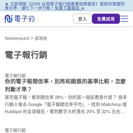
🔥 立即領取《2026 台灣電子報行銷產業指標報告》幫助你掌握同
業水準，優化下一步行動！
免費下載報告 ➜
登入
免費試用
Newsleopard
部落格
電子報行銷
電子報行銷
你的電子報開信率，別再和錯誤的基準比較，怎麼
判斷才準？
寄完電子報，看到開信率 28%，你的第一個反應是什麼？ 很多
行銷人會去 Google「電子報開信率平均」，找到 Mailchimp 或
HubSpot 的全球報告，看到數字大約落在 20% 至 22% 左右，
心想「我有 28%，應該還不錯吧」，然後就關掉報表繼續忙下
一件事。 這個做法看起來有依據，但有兩個問題同時存在：第
電子報行銷
一，你在台灣寄信，讀者是台灣人，拿美國市場的數字來評估