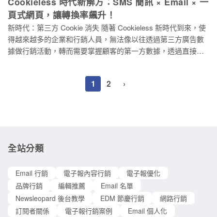
Cookieless 時代新解方：SMS 簡訊 × Email × 一
達率偏低的問題。特別是今年 2 月以後，Gmail 與 Yahoo 對於
產品行銷需要用到 Email 電子報、如何正確地使用製作電子報
寄件者使用的信箱，有更嚴謹的寄送規範。 由於免費信箱常被
頁式網頁，讓轉換率飆升！
設計工具、欣賞好的行銷案例…。 什麼是電子報？ 許多人聽到
濫用於發送垃圾郵件，因此郵件服務供應商（如Gmail、
新時代：第三方 Cookie 消失 隨著 Cookieless 新時代到來，使
電子報行銷（又稱 EDM 行銷、Email 行銷）時，心中可能會有
Outlook）對其發出的郵件信任度較低，比較容易
得越來越多的企業和行銷人員，無法像以往透過第三方廣告數
著 OS：現在都什麼時代了，誰還在看電子報？雖然被許多行銷
據做行銷活動，轉而需要掌握顧客的第一方數據，透過直接管
人員忽略，但電子報行銷是所有行銷管道中 ROI（投資回報
道進行行銷溝通。 同時網路的使用裝置也早從桌上型電腦或是
率） 最高的工具。 如今網路行銷的戰場也更為激烈，為了讓品
筆記型電腦轉向行動裝置，這樣的趨勢帶動 SMS 行銷模式的興
牌的體質更為強健，透過活用各種管道，才能接觸到不同層面
1
2
›
起，根據 MobiThinking 一項預測，擁有行動手機的人口將佔全
的消費者。除了促銷，電子報還有許多型態，包括歡迎信、針
球人口的 90%，在美國地區每 10 個人中就會有 ９個人使用行
對購物車未結帳行銷、緊急通知等等。 而電子報跟 Line,
動裝置。 由此可見，在網路行銷的世界中，除了 Email 行銷之
Facebook, Google 廣告有什麼
外，SMS 行銷也佔有一席之地。 接下來的文章將提到兩種行銷
模式於市場上的現況，並針對各自優勢做分析，最後討論如何
運用 Email 行銷以及 SMS 行銷，讓你在網路行銷市場的驚濤駭
全站分類
浪中站穩腳步！ 歡迎參考另外兩篇新文章，為何許多行銷人員
仍愛使用簡訊行銷：探索簡訊行銷的魅力：為何它仍然深受行
Email 行銷
電子報內容行銷
電子報優化
銷人員喜愛？以及行銷簡訊常見的使用情境：行銷簡訊 12 點秘
品牌行銷
編輯推薦
Email 名單
訣、25 個範例，讓你從各行各業中脫穎而出！ 為什麼 SMS 文
Newsleopard 後台教學
EDM 節慶行銷
網路行銷
字簡訊是行銷契
訂閱者關係
電子報行銷案例
Email 個人化