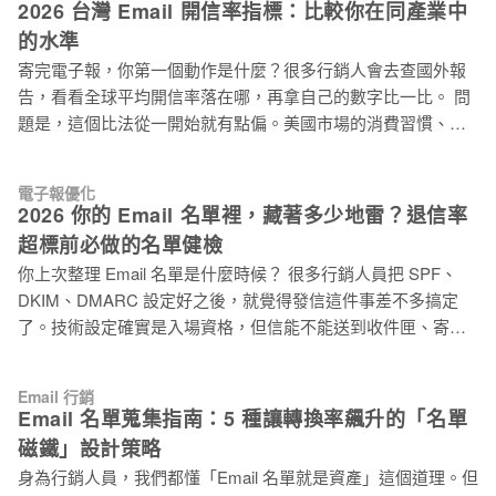
2026 台灣 Email 開信率指標：比較你在同產業中
本來就有誤差；第二，也是更根本的問題，國外報告通常是把
的水準
所有類型的 Email 混在一起計算，但你寄的是「促銷型
寄完電子報，你第一個動作是什麼？很多行銷人會去查國外報
EDM」，這兩者的開信率基準本來就不一樣。 信件類型不同，
告，看看全球平均開信率落在哪，再拿自己的數字比一比。 問
開信率本來就不在同一個水準 這件事很多行銷人沒有意識到，
題是，這個比法從一開始就有點偏。美國市場的消費習慣、信
但它影響了整個評估邏輯。 不同類型的 Email，讀者打開的動
箱使用行為、各產業名單品質，跟台灣本來就不一樣；加上全
機完全不同： * 通知型信件（訂單確認、出貨通知）：讀者
球報告通常是把餐旅、教育、金融、電商全部混在一起計算，
「需要確認」，開信率通常超過 50%，有時甚至更高。這類信
電子報優化
不同產業的讀者開信動機差很多，放在一個平均值裡，參考價
件開信率高不代表行銷做得好，而是讀者本來就得看。 * 歡迎
2026 你的 Email 名單裡，藏著多少地雷？退信率
值其實很有限。 比較有意義的做法是：找到你所屬產業在台灣
信、Onboarding 信件：剛訂閱的讀者新鮮感高，開信率通常也
超標前必做的名單健檢
市場的分布水準，看自己落在同類競爭者的哪個位置。 電子報
偏高。 * 內容型電子報（品牌月刊、產業電子報）：讀者是主
你上次整理 Email 名單是什麼時候？ 很多行銷人員把 SPF、
開信率分位數是什麼？為什麼比平均值更能反映真實水準 分位
動訂
DKIM、DMARC 設定好之後，就覺得發信這件事差不多搞定
數把所有活動的開信率從低排到高，再切成幾個區間。常見的
了。技術設定確實是入場資格，但信能不能送到收件匣、寄件
P25、P50、P75、P90，分別代表「全部活動中，有 25%、
信譽能不能維持，這兩件事的答案都藏在你手上那份名單裡。
50%、75%、90% 的活動開信率低於這個數字」。 P50 就是中
名單裡的無效信箱，每次發信都在悄悄拉低你的網域信譽。 這
位數，代表市場中間水準。如果你的電子報開信率在 P50 以
Email 行銷
件事一直在發生，但大多數行銷人員很少注意到它。 Email 退
上，你跑贏了一半的同業；如果在 P75 以上，你已經進入前
Email 名單蒐集指南：5 種讓轉換率飆升的「名單
信率超過這個數字，郵件平台就會對你出手 先看幾個直接影響
25%。 比起平均值，中位數不容易被極端值拉偏，更能真實反
磁鐵」設計策略
你寄信結果的數字： 退信率門檻 後果 > 5% Gmail、Yahoo 等
映大多數行銷活動的實際水準。 這份數據只分析促銷型
身為行銷人員，我們都懂「Email 名單就是資產」這個道理。但
郵件服務商（ESP）開始對你的帳號發出警告，信譽評分下滑
EDM，不是所有信件類型 促銷型 EDM，是指目的明