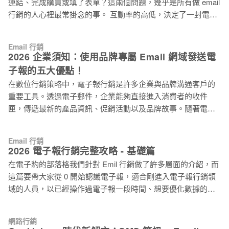
連結、完成購買或填了表單？這兩個問題，幾乎是所有做 email
套自動運轉的增長循環，你才不用每天為了演算法更新而失
行銷的人心裡最常掛念的事。 互動率的高低，決定了一封電子
眠。 為什麼 2026 年你非得把這兩者綁在一起？ 現在單打獨鬥
報究竟有沒有發揮它的價值。點擊率、轉換率、參與度，這三
做 SEO 或 Email 的效果都很有限。當你把兩者策略性整合，這
件事環環相扣，卻各有各的優化邏輯。 這篇指南把每個面向拆
不再只是增加曝光，而是幫你的品牌買了一份保險。 拿回跟客
Email 行銷
開來說，讓你知道問題出在哪、該從哪裡下手。 為何 Email 互
戶溝通的主動權 Google 演算法說變就變，今天你是第一名，明
2026 企業須知：使用品牌專屬 Email 網域發送電
動率如此重要？深入解析其影響 開信率還過得去，就算完成任
天可能就掉到第二頁。但當你手握 Email 名單，你隨
子報的五大優點！
務了，很多人肯定都這樣想。但開信只是入口，真正能產生商
在數位行銷策略中，電子報行銷是許多企業與品牌溝通客戶的
業價值的，是後續的互動行為。 從電子報服務商的角度來看，
重要工具。透過電子郵件，企業能夠直接進入消費者的收件
高互動率代表你的郵件是收件者「想收到的內容」，系統會對
匣，傳遞最新的產品資訊、促銷活動以及品牌故事。隨著電子
你的寄件人聲譽（Sender Reputation）加分，往後的郵件更容
郵件的使用越來越普遍，如何確保電子報不被埋沒，已成為行
易落在收件匣。持續低互動、高退訂，除了直接損失，還會拖
銷人員的一大挑戰。 專屬的 Email 網域，就是企業品牌擁有自
累寄件人的整個信件到達率。 從行銷成效來看，點擊率反映的
Email 行銷
己獨立的電子郵件網域名稱，像是
是內容吸不吸引人、CTA 夠不夠清楚；轉換率反映的是整體流
2026 電子報行銷完整攻略 - 基礎篇
newsletter@yourcompany.com。相較於使用一般的免費郵件網
程有沒有順暢引導讀者到達目標；參與度則是長期指標，反映
在電子豹的部落格我們針對 Emil 行銷做了許多層面的介紹，而
域（例如 Gmail、Yahoo、Hotmail 等），Email 專屬網域可以
你和訂閱者之間的關係深度。三個指標要一起看，才能找到真
這篇要帶大家從 0 開始認識電子報，適合剛進入電子報行銷領
幫助企業在電子報行銷中脫穎而出。 以下是品牌使用專屬
正的問題
域的人員，以已經操作過電子報一段時間、想要優化數據的，
Email 網域進行電子報行銷的五大優點： 一、提高到達率 在電
可以參考進階篇：電子報行銷完整攻略 – 進階篇。 誰需要看這
子報行銷中，到達率非常重要。使用免費信箱如 Gmail、
篇文章？ 不管你是公司的行銷人員、產品設計還是業務，你都
Yahoo、Hotmail 等，作為寄件信箱來發送郵件，很容易遭遇到
網路行銷
有機會觸碰到 Email 行銷，此文會循序漸進的告訴你：為什麼