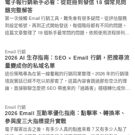
電子報行銷新手必看：從註冊到發信 18 個常見問
意：你需要為付費版本的 Claude、ChatGPT、Lovable 情境 1
用，這是正常現象。 （在進階設定頁面，開啟開發者模式）
｜立即查詢 EDM 開信率和點擊率，不用進後台
題完整解答
Step 2. 新增電子豹 MCP 應用程式 開啟開發者模式後，點擊右
第一次接觸 Email 行銷工具，難免會有很多疑問。從評估服務
上角的「建立應用程式」按鈕。 在跳出的「新增應用程式」視
到設定帳號，再到正式開始發送，每個階段都有不同的問題。
窗中，填入以下資訊： * 名稱：電子豹 MCP（可自訂） * MCP
這篇文章整理了 18 個新手最常問的問題，依照使用流程排列，
伺服器 URL：https://mcp.newsleopard.com/mcp 往下捲動，勾
讓你快速找到每個階段的解答。 本文涵蓋 8 大主題，共 18 個
選「我了解並想繼續」，再點擊「建立」。 （在這個頁面，填
常見問題 根據新用戶實際使用流程，我們將問題分為以下類
寫名稱和 MCP 伺服器 URL
Email 行銷
別。建議依照重要程度優先處理： 主題類別 問題數量 重要程
2026 AI 生存指南：SEO × Email 行銷，把搜尋流
度 使用時機 認識電子豹服務 4 個問題 ⭐⭐⭐⭐ 評估必看 決定是
量變成你的私域名單
否使用前 試用帳號 1 個問題 ⭐⭐⭐⭐⭐ 第一步 註冊試用時 帳號
這份策略專為在第一線奮戰的行銷同業整理。2026 年的行銷環
設定 3 個問題 ⭐⭐⭐⭐⭐ 第一步 帳號開通當下 DNS 寄件者身份
境說實話已經不吃以前那套了，這篇內容會跳過那些空泛的理
驗證 4 個問題 ⭐⭐⭐⭐⭐ 必須完成 開始寄信前，務必提早處理
論，直接聊聊怎麼把 SEO 帶進來的「過路客」穩穩轉化成你的
信件功能與發送 2 個問題 ⭐⭐⭐⭐ 發信前確認 製作第一封信時
「口袋名單」。 老實說，現在做行銷最頭痛的就是 Google 的
常見發信問題 1 個問題 ⭐⭐⭐ 遇到再查 發信一段時間後 簡訊服
AI 摘要（AI Overviews）。很多使用者看完搜尋結果頁就直接
務 2 個問題 ⭐⭐⭐⭐ 需提早準備 有簡訊需求時，審查需等待 帳
Email 行銷
關掉視窗，這種「零點擊搜尋」讓大家辛辛苦苦排上第一頁的
務與發票 1 個問題 ⭐⭐ 遇到再查 採購完成後 💡 新手提醒
2026 Email 互動率優化指南：點擊率、轉換率、
點擊率慘不忍睹。 應對挑戰的關鍵在於思維轉換： 我們應將
參與度三大指標提升實戰
SEO 定位為觸發轉化的啟動點，致力於將公域流量精準導流至
電子報寄出去之後，有多少人真的點進來看？又有多少人點了
Email 體系，進而建構可持續經營的私域資產。 唯有建立起這