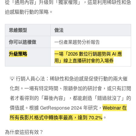
從「通用內容」升級到「獨家權限」，這是利用稀缺性和急
迫感驅動行動的策略。
思維類型
做法
你可以這樣做
一份產業趨勢分析報告
升級策略
一場「2026 數位行銷趨勢與 AI 應
用」線上直播研討會的入場券
💡 行銷人員心法：
稀缺性和急迫感是促使行動的兩大催
化劑。一場有特定時間、限額參加的研討會，或只有訂閱
者才看得到的「幕後內容」，都能創造「錯過就沒了」的
價值感。根據 GetResponse 2024 年研究，
Webinar 在
所有長影片格式中轉換率最高，達到 70.2%
。
為什麼這招有效？