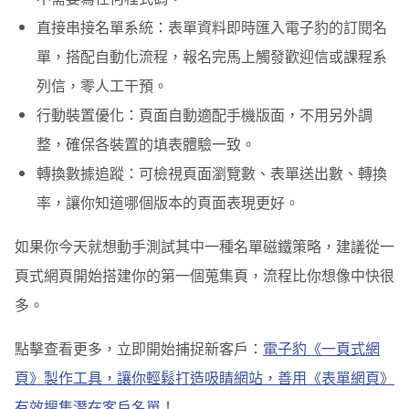
直接串接名單系統：
表單資料即時匯入電子豹的訂閱名
單，搭配自動化流程，報名完馬上觸發歡迎信或課程系
列信，零人工干預。
行動裝置優化：
頁面自動適配手機版面，不用另外調
整，確保各裝置的填表體驗一致。
轉換數據追蹤：
可檢視頁面瀏覽數、表單送出數、轉換
率，讓你知道哪個版本的頁面表現更好。
如果你今天就想動手測試其中一種名單磁鐵策略，建議從一
頁式網頁開始搭建你的第一個蒐集頁，流程比你想像中快很
多。
點擊查看更多，立即開始捕捉新客戶：
電子豹《一頁式網
頁》製作工具，讓你輕鬆打造吸睛網站，善用《表單網頁》
有效搜集潛在客戶名單！