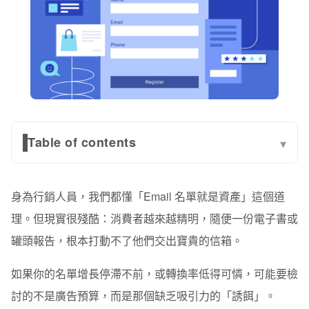
Table of contents
▾
磁鐵一：工具模板類，別再給指南了，直接給能用的東西
身為行銷人員，我們都懂「Email 名單就是資產」這個道
磁鐵二：測驗評估類，讓他們玩測驗，數據自己就來了
理。但現實很殘酷：消費者越來越精明，隨便一份電子書或
磁鐵三：迷你課程和挑戰，把知識切片，每天餵一點
罐頭報告，根本打動不了他們交出寶貴的信箱。
磁鐵四：線上研討會和獨家內容，製造「錯過就沒了」的
如果你的名單增長停滯不前，或轉換率低得可憐，可能要檢
感覺
討的不是廣告預算，而是那個缺乏吸引力的「誘餌」。
磁鐵五：試用包和折扣券，讓他們摸得到、吃得到