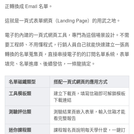
正轉換成 Email 名單。
這就是
一頁式表單網頁（Landing Page）
的用武之地。
電子豹內建的
一頁式網頁工具
，專門為這個場景設計。不需
要工程師、不用懂程式，行銷人員自己就能快速建立一張高
轉換的名單蒐集頁，直接串接電子豹的訂閱名單系統，表單
填完、名單進庫、後續發信，一條龍搞定。
名單磁鐵類型
搭配一頁式網頁的應用方式
工具模板類
建立下載頁，填寫信箱即可解鎖模板
下載連結
測驗評估類
測驗結果頁嵌入表單，輸入信箱才能
看完整報告
迷你課程類
課程報名頁說明每天學什麼，一鍵訂