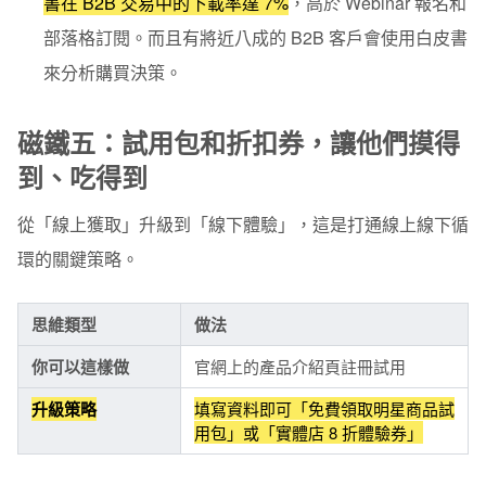
書在 B2B 交易中的下載率達 7%
，高於 Webinar 報名和
部落格訂閱。而且有將近八成的 B2B 客戶會使用白皮書
來分析購買決策。
磁鐵五：試用包和折扣券，讓他們摸得
到、吃得到
從「線上獲取」升級到「線下體驗」，這是打通線上線下循
環的關鍵策略。
思維類型
做法
你可以這樣做
官網上的產品介紹頁註冊試用
升級策略
填寫資料即可「免費領取明星商品試
用包」或「實體店 8 折體驗券」