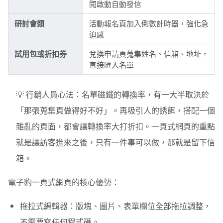
閱啟動自動發信
研討會類
活動報名頁加入倒數計時器，強化急
迫感
試用包或折扣券
兌換申請頁蒐集姓名、信箱、地址，
直接匯入名單
💡 行銷人員心法：
名單磁鐵的轉換率，有一大半取決於
「那張蒐集頁做得好不好」。再吸引人的誘餌，搭配一個
雜亂的頁面，都會讓轉換率大打折扣。一頁式網頁的重點
就是讓訪客進來之後，只有一件事可以做，那就是留下信
箱。
電子豹一頁式網頁的核心優勢：
拖拉式編輯器：
版塊、圖片、表單欄位全部拖拉調整，
不需要寫任何程式碼。