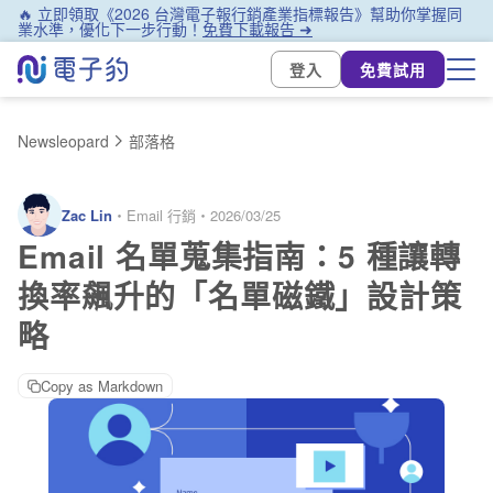
🔥 立即領取《2026 台灣電子報行銷產業指標報告》幫助你掌握同
業水準，優化下一步行動！
免費下載報告 ➜
登入
免費試用
Newsleopard
部落格
Zac Lin
・
Email 行銷
・
2026/03/25
Email 名單蒐集指南：5 種讓轉
換率飆升的「名單磁鐵」設計策
略
Copy as Markdown