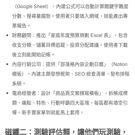
（Google Sheet），內建公式可以自動計算關鍵字難度
分數、搜尋量趨勢。使用者只要填入網域，就能產出專
業報告。
財務顧問：
推出「家庭年度預算規劃 Excel 表」，包含
收支分類、儲蓄目標追蹤、投資分配建議。使用者下載
後立刻能開始記帳。
內容行銷公司：
提供「部落格內容企劃日曆」（Notion
模板），內建主題發想框架、SEO 檢查清單、發布排程
系統。
電商經營者：
設計「商品頁文案撰寫模板」，拆解成標
題、痛點、特色、行動呼籲四大區塊，每區都有填空引
導。新手賣家拿到就能馬上套用。
磁鐵二：測驗評估類，讓他們玩測驗，