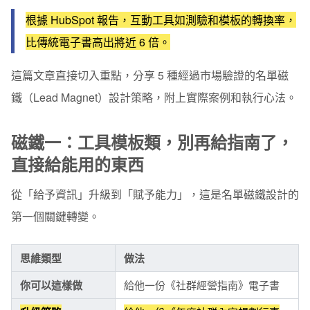
根據 HubSpot 報告，互動工具如測驗和模板的轉換率，
特別補充案例：ROI 計算器，轉換率最高的隱藏武器
比傳統電子書高出將近 6 倍。
實戰工具推薦：用一頁式表單網頁，把名單磁鐵變成收名
單機器
這篇文章直接切入重點，分享 5 種經過市場驗證的
名單磁
檢查清單：你的名單磁鐵及格了嗎？
鐵（Lead Magnet）設計策略
，附上實際案例和執行心法。
磁鐵一：工具模板類，別再給指南了，
直接給能用的東西
從「給予資訊」升級到「賦予能力」，這是名單磁鐵設計的
第一個關鍵轉變。
思維類型
做法
你可以這樣做
給他一份《社群經營指南》電子書