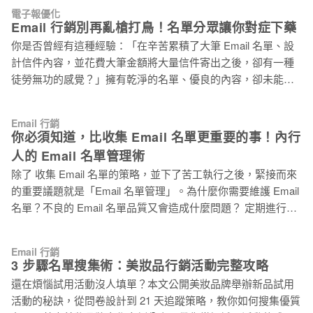
法順利送達，而被伺服器退回。 換句話說，退信率可以用來衡
面】。 進入拖放式編輯器後，你可以透過置換圖片與內容輕鬆
電子報優化
量你的寄送清單的有效程度，但更重要的是，退信率的高低，
設計屬於自己的網頁版型。 其中「訂閱表單元件」預設包含
Email 行銷別再亂槍打鳥！名單分眾讓你對症下藥
會影響到你的寄件人郵件信譽（Email Reputation）。 為什麼我
Email 與 名字 欄位，也可以視需求新增自訂欄位。 若新增
你是否曾經有這種經驗：「在辛苦累積了大筆 Email 名單、設
的電子報退信？ 電子報退信可以大致區分為永久性退信（Hard
計信件內容，並花費大筆金額將大量信件寄出之後，卻有一種
Bounce）和暫時性退信（Soft Bounce）。 永久性退信（Hard
徒勞無功的感覺？」擁有乾淨的名單、優良的內容，卻未能看
Bounce） Email 因為寄送到無效的 Email 地址，伺服器找不到
見成效，你知道問題出在哪嗎？問題就在：「若是沒有進行名
可傳送的目標而退回。常見的原因包括打字錯誤（例如把 .com
單分眾，寄信就像亂槍打鳥！」 根據 Salesforce 調查，許多企
打成 .con），或者收件者信箱已刪除（例如：離職）。 暫時性
Email 行銷
業嘗試各種行銷策略，其中有效的分眾能夠為企業增加 760%
你必須知道，比收集 Email 名單更重要的事！內行
退信（Soft Bounce） 雖然 Email 寄往一個有效的地址，但因
的營收，可見名單分眾能帶來的成效非常可觀。接下來，文章
為某些暫時性的原因造成無法寄送而被退回。常見的原因例如
人的 Email 名單管理術
將介紹何謂名單分眾，並提供可以做為名單依據的項目，最後
收件者的信箱已經爆滿等
除了 收集 Email 名單的策略，並下了苦工執行之後，緊接而來
還有名單分群的實作教學，趕快看下去吧！ 什麼是 Email 名單
的重要議題就是「Email 名單管理」。為什麼你需要維護 Email
分眾？ 名單分眾是將 Email 名單依據受眾性質分類，擁有相同
名單？不良的 Email 名單品質又會造成什麼問題？ 定期進行
特性的受眾會成為名單中的同一個群組。首先，你需要累積一
Email 名單的維護，可以提升確保每一份會員名單處於最佳狀
定數量的數據資料，以便描繪出使用者輪廓；接著將擁有相同
態。不良的 Email 名單品質，可能會帶給你以下的負面影響：
特性的使用者分群，並為特定群組客製化信件內容。如此一
Email 行銷
1. 客戶的抱怨，使得郵件信譽（Reputation） 的降低，造成往
來，便能讓收件者在收到信件時有一種「你懂我」的感覺，這
3 步驟名單搜集術：美妝品行銷活動完整攻略
後發信的困難。 2. 到達率、開信率、點擊率的下降，客戶信
將為你的 Email 行銷帶來意想不到的成效！ 根據國外網站，
還在煩惱試用活動沒人填單？本文公開美妝品牌舉辦新品試用
任，品牌價值的折損，行銷資源的浪費。 從上面的兩點可以看
44% 的顧客表示，客製化的服務將促使他們再一次購買商品；
活動的秘訣，從問卷設計到 21 天追蹤策略，教你如何搜集優質
出來，名單並不是越多越好，無效的名單會變成行銷活動的拖