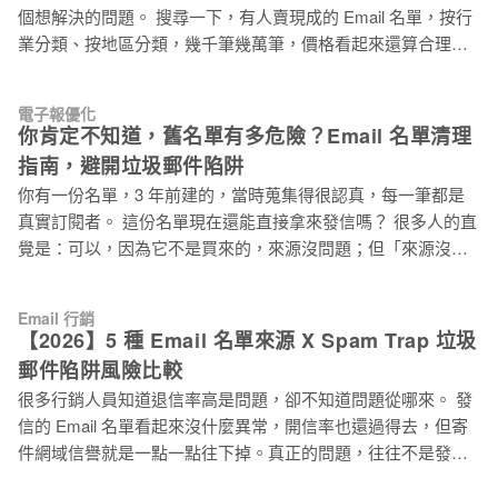
個想解決的問題。 搜尋一下，有人賣現成的 Email 名單，按行
業分類、按地區分類，幾千筆幾萬筆，價格看起來還算合理。
比起自己慢慢蒐集，這條路好像省事多了。 但「省事」的代
價，往往比你想的更貴！ 買來的 Email 名單不只讓行銷沒有成
電子報優化
效，更可能讓你的寄件網域被列入黑名單，影響往後每一封信
你肯定不知道，舊名單有多危險？Email 名單清理
的到達率，還包括那些真正有意願看你信件的人。 「買名單就
指南，避開垃圾郵件陷阱
能快速起跑」是 Email 行銷最危險的迷思 這個邏輯在十幾年前
你有一份名單，3 年前建的，當時蒐集得很認真，每一筆都是
或許說得通：名單數量夠大，多少能碰到幾個有興趣的人，廣
真實訂閱者。 這份名單現在還能直接拿來發信嗎？ 很多人的直
撒網，總會有魚上鉤。 但現在的 Email 收件環境已經完全不一
覺是：可以，因為它不是買來的，來源沒問題；但「來源沒問
樣了。 Gmail、Yahoo、Outlook 這些主流信箱服務商，對寄件
題」和「現在還能用」是兩件事。Email 名單清理沒有定期執
者的評分機制越來越嚴格。他們看的不只是信件內容，更看重
行，名單就會隨時間自然衰退，就算你什麼都沒做，裡面的品
的是：你寄信的對象願意看你的信嗎？ 抱怨率多高？退信率多
Email 行銷
質也在慢慢變化，廢棄的 Email 信箱甚至可能已經轉成「垃圾
高？這些數字直接決定你的信件是進主要收件匣，還是直接進
【2026】5 種 Email 名單來源 X Spam Trap 垃圾
郵件陷阱 Spam Trap 」，在等著你去踩。 先搞清楚：垃圾郵件
垃圾信箱，甚至根本送不出去。 買來的名單裡，沒有人認識
郵件陷阱風險比較
陷阱 Spam Trap 是什麼？為什麼名單愈舊愈危險？ 「垃圾郵件
你，沒有
很多行銷人員知道退信率高是問題，卻不知道問題從哪來。 發
陷阱 Spam Trap 」是由 ISP 郵件服務提供商（Internet Service
信的 Email 名單看起來沒什麼異常，開信率也還過得去，但寄
Provider）如 Gmail、Yahoo、Outook 等服務商和反垃圾郵件組
件網域信譽就是一點一點往下掉。真正的問題，往往不是發信
織設置的特殊信箱，目的是找出名單管理不合規的寄件者。 這
頻率、不是主旨寫法，而是你的 Email 名單裡早就混進了
類陷阱有一個讓行銷人員特別頭痛的特性：它不會退信，也不