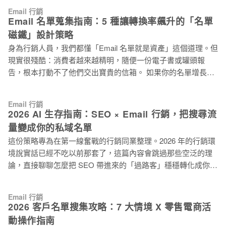
Spam Trap 垃圾郵件陷阱，只是你不知道。 Spam Trap 垃圾郵
會讓你的系統跳出任何錯誤提示。 每次你發信，它「成功收
Email 行銷
件陷阱不會讓郵件退回，也不會跳出任何提示，就靜靜待在名
下」，但完全不互動，不開信、不點擊、也不投訴。它的存
Email 名單蒐集指南：5 種讓轉換率飆升的「名單
單裡，記錄你每一次的寄信行為。等你察覺到信件開始進垃圾
在，只會讓你的寄件網域信譽在 ISP 眼中一點一點
磁鐵」設計策略
信箱，表示你的「寄件網域信譽」已被偷偷扣分了。 ⚠️ Spam
身為行銷人員，我們都懂「Email 名單就是資產」這個道理。但
Trap 垃圾郵件陷阱：踩到 Spam Trap 垃圾郵件陷阱不只讓退信
現實很殘酷：消費者越來越精明，隨便一份電子書或罐頭報
率升高，嚴重時會讓寄件網域被加入封鎖名單，修復信譽往往
告，根本打動不了他們交出寶貴的信箱。 如果你的名單增長停
要花好幾個月。 名單來源，才是這一切的起點。這篇文章帶你
滯不前，或轉換率低得可憐，可能要檢討的不是廣告預算，而
看五種常見的 Email 名單來源，各自藏著哪些隱患。 先搞清
是那個缺乏吸引力的「誘餌」。 根據 HubSpot 報告，互動工具
楚：什麼是 Spam Trap 垃圾郵件陷阱？ 在看各種來源的風險之
Email 行銷
如測驗和模板的轉換率，比傳統電子書高出將近 6 倍。 這篇文
前，先說清楚 Spam Trap 垃圾郵件陷阱到底是什麼。 Spam
2026 AI 生存指南：SEO × Email 行銷，把搜尋流
章直接切入重點，分享 5 種經過市場驗證的名單磁鐵（Lead
Trap 垃圾郵件陷阱是由 ISP（網路服務提供商，In
量變成你的私域名單
Magnet）設計策略，附上實際案例和執行心法。 磁鐵一：工具
這份策略專為在第一線奮戰的行銷同業整理。2026 年的行銷環
模板類，別再給指南了，直接給能用的東西 從「給予資訊」升
境說實話已經不吃以前那套了，這篇內容會跳過那些空泛的理
級到「賦予能力」，這是名單磁鐵設計的第一個關鍵轉變。 思
論，直接聊聊怎麼把 SEO 帶進來的「過路客」穩穩轉化成你的
維類型 做法 你可以這樣做 給他一份《社群經營指南》電子書
「口袋名單」。 老實說，現在做行銷最頭痛的就是 Google 的
升級策略 給他一份《年度社群內容規劃行事曆》Excel、Trello
AI 摘要（AI Overviews）。很多使用者看完搜尋結果頁就直接
或 Notion 模板 💡 行銷人員心法：現在這個時代，大家不缺知
Email 行銷
關掉視窗，這種「零點擊搜尋」讓大家辛辛苦苦排上第一頁的
識，缺的是「執行效率」。你給他一本 50 頁的指南，他可能看
2026 客戶名單搜集攻略：7 大情境 X 零售電商活
點擊率慘不忍睹。 應對挑戰的關鍵在於思維轉換： 我們應將
完就忘了。但你給他一個能直接套用的模板，他馬上就能
動操作指南
SEO 定位為觸發轉化的啟動點，致力於將公域流量精準導流至