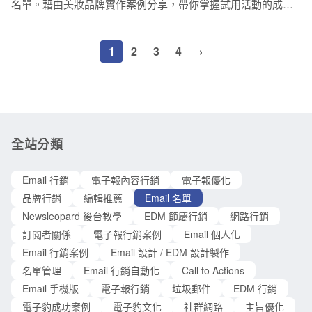
56% 的顧客則會因為受到客
名單。藉由美妝品牌實作案例分享，帶你掌握試用活動的成功
油瓶。如果可以的話，你必須避免無效、無互動和重複的電子
關鍵技巧，如何在一個月成功募集 3,000 位潛在客戶，有效提
郵件地址。建議你每半年檢查並整理你的 Email 名單一次，並
升業績增長！ 為什麼需要透過試用活動搜集客戶名單？ 在競爭
排定維護名單的時程，尤其是在旺季之前。 持續維護你的名單
1
2
3
4
›
激烈的美妝品市場中，建立優質的潛在客戶名單是品牌成長的
以建立強大的郵件信譽（Reputation），強化與各 Email 發信系
關鍵。以某知名美妝保養品牌為例，去年推出醫美級精華液
統的關係。最重要的是，讓電子報內容符合收件者的期待。請
時，原本採用一般的促銷方式，投入大量廣告預算卻成效不
參考以下的作法與案例，幫助你達成電子報行銷目的。 7 個正
彰。後來透過精心設計的一頁式試用活動網頁，搜集有效的潛
確維護 Email 名單
在客戶名單，不僅提升了品牌知名度，更達到以下成效： * 成
功收集超過 3,000 份高品質的潛在客戶資料 * 篩選出真正對產
全站分類
品有興趣的目標族群 * 建立完整的追蹤互動機制 * 一個月內帶
動業績成長 200% 這個案例告訴我們，有效的試用活動不只是
Email 行銷
電子報內容行銷
電子報優化
單純發送試用品，更重要的是透過完整的規劃，建立起品牌與
品牌行銷
編輯推薦
Email 名單
消費者的深度連結。 名單搜集操作指南：打造高轉換率的一頁
Newsleopard 後台教學
EDM 節慶行銷
網路行銷
式網頁 第一步：設計吸引人的視覺頁面（Landing page）
訂閱者關係
電子報行銷案例
Email 個人化
Email 行銷案例
Email 設計 / EDM 設計製作
名單管理
Email 行銷自動化
Call to Actions
Email 手機版
電子報行銷
垃圾郵件
EDM 行銷
電子豹成功案例
電子豹文化
社群網路
主旨優化