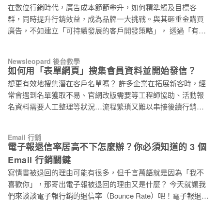
在數位行銷時代，廣告成本節節攀升，如何精準觸及目標客
Email 體系，進而建構可持續經營的私域資產。 唯有建立起這
群，同時提升行銷效益，成為品牌一大挑戰。與其砸重金購買
套自動運轉的增長循環，你才不用每天為了演算法更新而失
廣告，不如建立「可持續發展的客戶開發策略」， 透過「有效
眠。 為什麼 2026 年你非得把這兩者綁在一起？ 現在單打獨鬥
的名單搜集策略」，品牌不僅能降低對廣告平台的依賴，更能
做 SEO 或 Email 的效果都很有限。當你把兩者策略性整合，這
掌握第一手客戶資料，打造精準行銷策略，提升顧客終身價
不再只是增加曝光，而是幫你的品牌買了一份保險。 拿回跟客
Newsleopard 後台教學
值。 名單搜集的重要性？ 名單搜集成本飆升，品牌行銷困境待
戶溝通的主動權 Google 演算法說變就變，今天你是第一名，明
如何用「表單網頁」搜集會員資料並開始發信？
解 目前品牌在執行行銷活動時，經常面臨以下困境： 1. 新品上
天可能就掉到第二頁。但當你手握 Email 名單，你隨
想更有效地搜集潛在客戶名單嗎？ 許多企業在拓展新客時，經
市初期：難以快速累積產品口碑與潛在客戶名單 2. 募資計畫期
常會遇到名單獲取不易、官網改版需要等工程師協助、活動報
間：缺乏精準的早鳥支持者，影響專案成效 3. 限時折扣活動：
名資料需要人工整理等狀況…流程繁瑣又難以串接後續行銷。
無法有效篩選真正的目標客群 4. VIP 贈品活動：缺乏完整的參
透過電子豹的 「一頁式表單網頁」 工具，就能輕鬆建立專屬表
與者資料，導致後續追蹤斷層 5. 限量商品優惠：使用率不如預
單頁面，讓潛在客戶主動留下資料，並自動整合到後台群組。
期，無法轉化為實際購買 6. 實體活動報名：因為溝通不足，導
Email 行銷
後續可群發 EDM 或搭配自動化信件，持續與客戶互動、提升
電子報退信率居高不下怎麼辦？你必須知道的 3 個
致現場出席率偏低 7. 新品體驗活動：客戶回饋收集不完整，錯
轉換成效。 無論是讓訪客 訂閱最新內容、報名活動、領取優惠
失改善機會 面對上述挑戰，建立自有名單、累積一線客戶資
Email 行銷關鍵
碼、下載電子書，或是 舉辦抽獎，都能快速完成，輕鬆啟動完
料，已成為品牌永續經營的關鍵策略。 透過完善的名單收集機
寫情書被退回的理由可能有很多，但千言萬語就是因為「我不
整再行銷流程。 本篇文章將分為兩部分，包含【如何建立一頁
制，品牌能夠建立起專屬的客戶資料庫，不僅能降低對廣告平
喜歡你」，那寄出電子報被退回的理由又是什麼？ 今天就讓我
式表單】以及【如何運用已搜集名單】，教你打造完整再行銷
們來談談電子報行銷的退信率（Bounce Rate）吧！電子報退信
流程。 1. 如何建立一頁式表單 1.1 設計表單頁面 登入電子豹後
率的定義，是根據寄出的電子報中，有多少比例的郵件因為無
台 > 點選【一頁式網頁】>【表單網頁】，並點擊【新增頁