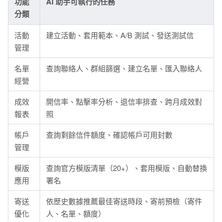
功能
AI 助手可執行的任務
分類
活動
建立活動、套用範本、A/B 測試、發送測試信
管理
名單
查詢聯絡人、群組篩選、建立名單、匯入聯絡人
經營
成效
開信率、點擊率分析、退信率排查、跨月成效對
報表
照
帳戶
查詢剩餘信件額度、確認帳戶可用封數
管理
模版
查詢官方模版清單（20+）、套用模版、自動替換
應用
署名
寄送
依歷史數據推薦最佳寄送時段、寄前預檢（寄件
優化
人、名單、額度）