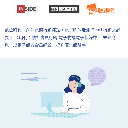
數位時代：解決電商行銷痛點，電子豹的老派 Email 行銷之必
要
今周刊：精準會員行銷 電子豹讓電子報好神
未來商
務：以電子報做會員經營，提升廣告報酬率
再額外購買 IP，電子豹的
巨量黑名單資料庫，配合
灰白名單分配機制，能有
效將 IP reputation 維持在
高水平分數，確保你的寄
信品質始終如一，不用再
管 IP 這檔事。
串接 Surenotify，你無需