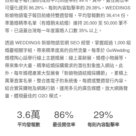
可優化達到 86.26%、每則內容點擊率約 29.38%，WEDDINGS
新娘物語電子報目前維持雙週發報，平均發報數約 36,414 份，
準籌婚精準名單（有婚期未結婚）維持 20,000 至 50,000 筆不
等，已涵蓋台灣每一年度籌婚人口數 35% 以上。
透過 WEDDINGS 新娘物語官網 SEO 經營，掌握超過 1,000 組
婚慶相關字組，帶來精準度高的自然流量。每季於 GoWedding
婚禮掏心話舉行線上主題婚展：線上喜餅展、婚禮小物展等，
帶來集中大量、精準結婚採購需求的潛在對象進入網站。此
外，每年婚禮產業大型展會「新娘物語結婚採購節」，累積上
萬筆直客名單，整合進電子豹系統後，每週或雙週發行內容。
結合實質購物及網路行銷，運用多元的廣告媒體，放大網路聲
量，體現最佳的 O2O 模式。
3.6萬
86%
29%
平均發報數
最佳開信率
每則內容點擊率