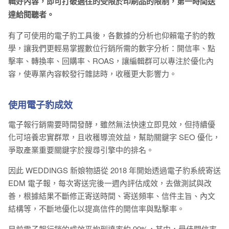
輯好內容，即可打破過往的受限於印刷品的限制，第一時間送
達給閱聽者。
有了可使用的電子豹工具後，各數據的分析也仰賴電子豹的教
學，讓我們更輕易掌握數位行銷所需的數字分析：開信率、點
擊率、轉換率、回購率、ROAS，讓編輯群可以專注於優化內
容，使專業內容較發行雜誌時，收穫更大影響力。
使用電子豹成效
電子報行銷需要時間發酵，雖然無法快速立即見效，但持續優
化可培養忠實群眾，且收穫導流效益，幫助關鍵字 SEO 優化，
爭取產業重要關鍵字於搜尋引擎中的排名。
因此 WEDDINGS 新娘物語從 2018 年開始透過電子豹系統寄送
EDM 電子報，每次寄送完後一週內評估成效，去做測試與改
善，根據結果不斷修正寄送時間、寄送頻率、信件主旨、內文
結構等，不斷地優化以提高信件的開信率與點擊率。
目前電子報行銷的成效平均到達率約 99%，其中，最佳開信率