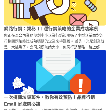
陣子花不少篇幅在討論怎麼產出一個好的主旨，因此這次就不
另外討論父親節的主旨該怎麼下。另外，由於父親節和母親節
性質上十分接近，因此對數據有興趣的朋友可以參考我們母親
節的行銷案例。 這次我們會採用上次母親節方式，收集一些國
外的電子報案例，帶給大家製作上的靈感。 下一個即將到來的
網路行銷：揭秘 11 種行銷策略的企業成功案例
檔期是中秋節，歡迎參考這篇中秋節行銷文章，蒐集了多個品
你正在為公司業務規劃中小企業行銷策略嗎？小型企業面對的
牌案例，幫助你提早規劃行銷活動：中秋節行銷怎麼做？13 個
行銷問題始終比成熟穩健的企業來得艱難。 首先，光是創業就
大品牌案例不藏私公開 提醒節日的到來 1. The Little Pancake
是一大挑戰了，公司規模無論大小，佈局行銷策略一路上都會
Company – 貼心小提醒 在許多人的心目中，父親節或許不是個
有層出不窮的挑戰。但是，如果你是一家小型企業，這些挑戰
這麼重要的節日，甚至有可能不小心忘記。在消費者行為 AI
會更大。預算、時間或人力短缺只是其中的若干阻礙而已，無
論企業定位是 B2B（企業對企業）還是 B2C（企業對顧客），
挑戰從一開始就會發生。至於中型企業的狀況又如何呢？中型
企業並不會比較容易。當然囉，他們在資源方面或許會稍微多
一點，但也沒多出多少。 無論經歷了什麼樣的掙扎，中小企業
（Small and Medium Business, SMB）都能在網路行銷中嶄露
頭角，畢竟，他們在所有企業中佔了巨大比例。新的中小型企
一次搞懂垃圾郵件，教你有效預防！品牌行銷
業、新創品牌也會不斷在市場中出現，他們是如何因應起起伏
Email 寄送前必讀
伏的局勢，擠身持久常勝軍之列的？答案就是中小型企業的網