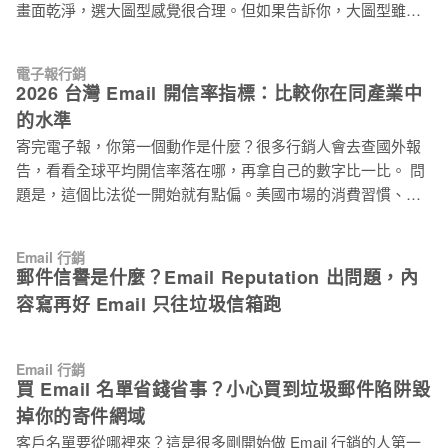
畫面乾淨，選大圖型感覺很合理。但如果告訴你，大圖型雖然
但它影響了整個評估邏輯。 不同類型的 Email，讀者打開的動
是市場上佔比最高的 EDM 版型，成效卻是四種主流信件版型
機完全不同： * 通知型信件（訂單確認、出貨通知）：讀者
裡最低的，你會怎麼想？ 這個結論來自電子豹《2026 台灣電子
「需要確認」，開信率通常超過 50%，有時甚至更高。這類信
電子報行銷
報行銷產業指標報告》。這份報告以台灣市場 1,406 家企業、
件開信率高不代表行銷做得好，而是讀者本來就得看。 * 歡迎
2026 台灣 Email 開信率指標：比較你在同產業中
2.41 億封實際寄送為基礎，版型分析的部分針對 11,715 個促銷
信、Onboarding 信件：剛訂閱的讀者新鮮感高，開信率通常也
的水準
型 EDM 活動的內容結構進行分類，逐一統計各版型的開信率
偏高。 * 內容型電子報（品牌月刊、產業電子報）：讀者是主
寄完電子報，你第一個動作是什麼？很多行銷人會去查國外報
與點擊率分位數。以下整理幾個值得注意的發現。 4 種主流
動訂
告，看看全球平均開信率落在哪，再拿自己的數字比一比。 問
EDM 信件版型是什麼？先搞清楚定義再比較 在進入數據之
題是，這個比法從一開始就有點偏。美國市場的消費習慣、信
前，先釐清報告定義的四種版型： 版型 特徵 常見使用情境 大
箱使用行為、各產業名單品質，跟台灣本來就不一樣；加上全
圖型 主視覺大圖為主，文字少 電商節慶促銷、品牌視覺型電子
球報告通常是把餐旅、教育、金融、電商全部混在一起計算，
報 結構化版型 區塊式排版，圖文平衡，層次清晰 商品列表、
Email 行銷
不同產業的讀者開信動機差很多，放在一個平均值裡，參考價
多 CTA 促銷信 圖文混合 圖文比例無明顯偏向，排版彈性高 品
郵件信譽是什麼？Email Reputation 出問題，內
值其實很有限。 比較有意義的做法是：找到你所屬產業在台灣
牌視覺依賴度高的活動 純文字 以文字為主，圖片極少 歡迎
容寫再好 Email 只往垃圾信箱跑
市場的分布水準，看自己落在同類競爭者的哪個位置。 電子報
信、會員溝通等非促銷情境 大圖型是目前市場最主流的版
開信率分位數是什麼？為什麼比平均值更能反映真實水準 分位
數把所有活動的開信率從低排到高，再切成幾個區間。常見的
Email 行銷
P25、P50、P75、P90，分別代表「全部活動中，有 25%、
買 Email 名單省錢省事？小心買到垃圾郵件陷阱毀
50%、75%、90% 的活動開信率低於這個數字」。 P50 就是中
掉你的寄件網域
位數，代表市場中間水準。如果你的電子報開信率在 P50 以
客戶名單要從哪裡來？這是很多剛開始做 Email 行銷的人第一