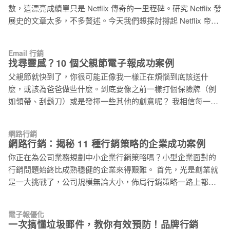
數，這漂亮成績單只是 Netflix 傳奇的一里程碑。研究 Netflix 發
的機會 此外，Google 和 Yahoo 制定了電子郵件的寄送規則，
展史的文章太多，不多贅述。今天我們想探討撐起 Netflix 帝國
要求寄件者需要符合這些規範：「身份驗證、垃圾郵件率控制
背後的一個助力：電子報行銷。 為何 Netflix 重視電子報行銷？
和簡化的取消訂閱流程」，以降低垃圾郵件比例並提高收件匣
台灣的訂閱者可能比較不熟悉，事實上，Netflix 非常重視 EDM
的安全性。 這項 Email 規則，目的是希望能打造更安全的電子
Email 行銷
行銷，並把它視為所有行銷工具中的關鍵角色。 Netflix 追蹤用
郵件使用環境。身為品牌方的行銷人員，你必須掌握的 Email
找尋靈感？10 個父親節電子報成功案例
戶看影片的所有習慣，甚至包括暫停、倒帶、快轉等行為，全
行銷規則，立即查看：你一定要知道！Google 和 Yahoo 宣布新
父親節就快到了，你很可能正像我一樣正在煩惱到底該送什
部數據排列組合，成就 Netflix 帝國。將使用者行為分析透徹，
的 Email 郵件規則 💡 操作應用：如果你
麼，或該為爸爸做些什麼。到底要像之前一樣打個保險牌（例
客製遞送 VIP 等級的個人化服務幾乎是他們的 DNA，基於這樣
如領帶、刮鬍刀）或是發揮一些其他的創意呢？ 我相信每一個
的特長，後續再做行銷時更能精準打動人心，而電子報的特色
品牌都會想把握這個機會與訂閱者溝通，而電子報可以幫助你
正好和 Netflix 的作風相符。 做好分眾，善用數據讓「對的資
維繫舊會員的關係。然而，在這個收件匣十分擁擠的時代，要
訊」傳遞給「對的人」，是 Netflix 電子報行銷的核心。 不能說
網路行銷
如何從信海中脫穎而出，或至少抓住訂閱者的目光呢？ 我們前
網路行銷：揭秘 11 種行銷策略的企業成功案例
電子報行銷是唯一功臣，但 Netflix 的方法確實有值得關注學習
陣子花不少篇幅在討論怎麼產出一個好的主旨，因此這次就不
的地方，到底他們是如何透過 EDM 做行銷？以下整理 4 大重
你正在為公司業務規劃中小企業行銷策略嗎？小型企業面對的
另外討論父親節的主旨該怎麼下。另外，由於父親節和母親節
點，希望能帶給你不同的思考： 一、
行銷問題始終比成熟穩健的企業來得艱難。 首先，光是創業就
性質上十分接近，因此對數據有興趣的朋友可以參考我們母親
是一大挑戰了，公司規模無論大小，佈局行銷策略一路上都會
節的行銷案例。 這次我們會採用上次母親節方式，收集一些國
有層出不窮的挑戰。但是，如果你是一家小型企業，這些挑戰
外的電子報案例，帶給大家製作上的靈感。 下一個即將到來的
會更大。預算、時間或人力短缺只是其中的若干阻礙而已，無
檔期是中秋節，歡迎參考這篇中秋節行銷文章，蒐集了多個品
電子報優化
論企業定位是 B2B（企業對企業）還是 B2C（企業對顧客），
一次搞懂垃圾郵件，教你有效預防！品牌行銷
牌案例，幫助你提早規劃行銷活動：中秋節行銷怎麼做？13 個