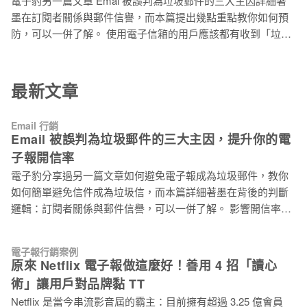
電子豹另一篇文章 Emai 被誤判為垃圾郵件的三大主因詳細著
路行銷策略，也就是中小型企業行銷其產品的成功方法。 許多
墨在訂閱者關係與郵件信譽，而本篇提出幾點重點教你如何預
企業試圖以有限預算來達到目標，也一直在尋找將行銷轉換成
防，可以一併了解。 使用電子信箱的用戶應該都有收到「垃圾
業績的低成本做法！ 透過作者對市場上的觀察，以下整理必備
郵件」的經驗。雖然反垃圾郵件的軟體和過濾系統會篩檢大部
的 11 個經證實有效的中小企業（SMB）行銷策略
分不需要的郵件。但一項調查顯示，垃圾郵件仍佔電子郵件總
數量的 45％。而其中有 52％ 的受訪者認為垃圾郵件是令他們
最新文章
困擾的問題之一。 什麼是垃圾郵件？ 垃圾郵件應該定義為「未
經收件者許可，卻進入其收件匣的電子郵件」。更進一步的
Email 行銷
說，垃圾郵件的共通特性大致歸類如下： 1. 批次寄送大量通用
Email 被誤判為垃圾郵件的三大主因，提升你的電
且不具針對性的電子郵件。 2. 試圖吸引用戶開信，預期推動某
子報開信率
些業務目標，但來源可疑的寄件者（公司或個人）。 3. 未經收
電子豹分享過另一篇文章如何避免電子報成為垃圾郵件，教你
件者許可所寄送的電子郵件。 垃圾郵件的篩檢方式 1. 當電子郵
如何簡單避免信件成為垃圾信，而本篇詳細著墨在背後的判斷
件寄出時，會經過收件者使用的網路服務業者（Internet
邏輯：訂閱者關係與郵件信譽，可以一併了解。 影響開信率的
Service Provider, ISP）內置的過濾器做篩檢（如：大量圖像的
因素，除了你的標題下的好不好，訂閱者跟你熟不熟以外，還
郵件或縮短的網址 … 等），來確認應該將郵件分送至收件匣或
有一項大家常常討論的：是否被過濾器分入垃圾郵件匣，也就
垃圾郵件中。 2. 此外，還
電子報行銷案例
是寄入收件匣的比率 (後面都稱 inbox rate)。 定義上，除了垃圾
原來 Netflix 電子報做這麼好！善用 4 招「讀心
郵件匣以外的都是收件匣。Gmail、Yahoo 和 Outlook 除了垃圾
術」讓用戶對品牌黏 TT
郵件匣，還有另外以收件匣不同頁籤對郵件進行分類。延伸閱
Netflix 是當今串流影音屆的霸主：目前擁有超過 3.25 億會員
讀：信件總是進到 Gmail 促銷內容？7 招增加進入主要收件匣