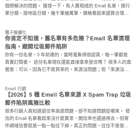
上，你跑贏了一半的同業；如果在 P75 以上，你已經進入前
個想解決的問題。 搜尋一下，有人賣現成的 Email 名單，按行
25%。 比起平均值，中位數不容易被極端值拉偏，更能真實反
業分類、按地區分類，幾千筆幾萬筆，價格看起來還算合理。
映大多數行銷活動的實際水準。 這份數據只分析促銷型
比起自己慢慢蒐集，這條路好像省事多了。 但「省事」的代
EDM，不是所有信件類型 促銷型 EDM，是指目的明
價，往往比你想的更貴！ 買來的 Email 名單不只讓行銷沒有成
電子報優化
效，更可能讓你的寄件網域被列入黑名單，影響往後每一封信
你肯定不知道，舊名單有多危險？Email 名單清理
的到達率，還包括那些真正有意願看你信件的人。 「買名單就
指南，避開垃圾郵件陷阱
能快速起跑」是 Email 行銷最危險的迷思 這個邏輯在十幾年前
你有一份名單，3 年前建的，當時蒐集得很認真，每一筆都是
或許說得通：名單數量夠大，多少能碰到幾個有興趣的人，廣
真實訂閱者。 這份名單現在還能直接拿來發信嗎？ 很多人的直
撒網，總會有魚上鉤。 但現在的 Email 收件環境已經完全不一
覺是：可以，因為它不是買來的，來源沒問題；但「來源沒問
樣了。 Gmail、Yahoo、Outlook 這些主流信箱服務商，對寄件
題」和「現在還能用」是兩件事。Email 名單清理沒有定期執
者的評分機制越來越嚴格。他們看的不只是信件內容，更看重
行，名單就會隨時間自然衰退，就算你什麼都沒做，裡面的品
的是：你寄信的對象願意看你的信嗎？ 抱怨率多高？退信率多
Email 行銷
質也在慢慢變化，廢棄的 Email 信箱甚至可能已經轉成「垃圾
高？這些數字直接決定你的信件是進主要收件匣，還是直接進
【2026】5 種 Email 名單來源 X Spam Trap 垃圾
郵件陷阱 Spam Trap 」，在等著你去踩。 先搞清楚：垃圾郵件
垃圾信箱，甚至根本送不出去。 買來的名單裡，沒有人認識
郵件陷阱風險比較
陷阱 Spam Trap 是什麼？為什麼名單愈舊愈危險？ 「垃圾郵件
你，沒有
很多行銷人員知道退信率高是問題，卻不知道問題從哪來。 發
陷阱 Spam Trap 」是由 ISP 郵件服務提供商（Internet Service
信的 Email 名單看起來沒什麼異常，開信率也還過得去，但寄
Provider）如 Gmail、Yahoo、Outook 等服務商和反垃圾郵件組
件網域信譽就是一點一點往下掉。真正的問題，往往不是發信
織設置的特殊信箱，目的是找出名單管理不合規的寄件者。 這
頻率、不是主旨寫法，而是你的 Email 名單裡早就混進了
類陷阱有一個讓行銷人員特別頭痛的特性：它不會退信，也不