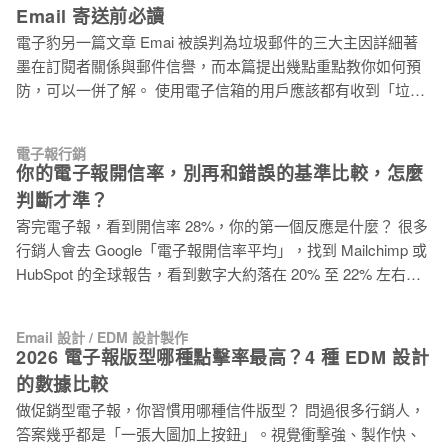
挑戰從一開始就會發生。至於中型企業的狀況又如何呢？中型
大品牌案例不藏私公開 提醒節日的到來 1. The Little Pancake
Email 寄送前必讀
企業並不會比較容易。當然囉，他們在資源方面或許會稍微多
Company – 貼心小提醒 在許多人的心目中，父親節或許不是個
電子豹另一篇文章 Emai 被誤判為垃圾郵件的三大主因詳細著
一點，但也沒多出多少。 無論經歷了什麼樣的掙扎，中小企業
這麼重要的節日，甚至有可能不小心忘記。在消費者行為 AI
墨在訂閱者關係與郵件信譽，而本篇提出幾點重點教你如何預
（Small and Medium Business, SMB）都能在網路行銷中嶄露
防，可以一併了解。 使用電子信箱的用戶應該都有收到「垃圾
頭角，畢竟，他們在所有企業中佔了巨大比例。新的中小型企
郵件」的經驗。雖然反垃圾郵件的軟體和過濾系統會篩檢大部
業、新創品牌也會不斷在市場中出現，他們是如何因應起起伏
分不需要的郵件。但一項調查顯示，垃圾郵件仍佔電子郵件總
伏的局勢，擠身持久常勝軍之列的？答案就是中小型企業的網
電子報行銷
數量的 45％。而其中有 52％ 的受訪者認為垃圾郵件是令他們
路行銷策略，也就是中小型企業行銷其產品的成功方法。 許多
你的電子報開信率，別再和錯誤的基準比較，怎麼
困擾的問題之一。 什麼是垃圾郵件？ 垃圾郵件應該定義為「未
企業試圖以有限預算來達到目標，也一直在尋找將行銷轉換成
判斷才準？
經收件者許可，卻進入其收件匣的電子郵件」。更進一步的
業績的低成本做法！ 透過作者對市場上的觀察，以下整理必備
寄完電子報，看到開信率 28%，你的第一個反應是什麼？ 很多
說，垃圾郵件的共通特性大致歸類如下： 1. 批次寄送大量通用
的 11 個經證實有效的中小企業（SMB）行銷策略
行銷人會去 Google「電子報開信率平均」，找到 Mailchimp 或
且不具針對性的電子郵件。 2. 試圖吸引用戶開信，預期推動某
HubSpot 的全球報告，看到數字大約落在 20% 至 22% 左右，
些業務目標，但來源可疑的寄件者（公司或個人）。 3. 未經收
心想「我有 28%，應該還不錯吧」，然後就關掉報表繼續忙下
件者許可所寄送的電子郵件。 垃圾郵件的篩檢方式 1. 當電子郵
一件事。 這個做法看起來有依據，但有兩個問題同時存在：第
件寄出時，會經過收件者使用的網路服務業者（Internet
Email 設計 / EDM 設計製作
一，你在台灣寄信，讀者是台灣人，拿美國市場的數字來評估
Service Provider, ISP）內置的過濾器做篩檢（如：大量圖像的
2026 電子報版型哪種點擊率最高？4 種 EDM 設計
本來就有誤差；第二，也是更根本的問題，國外報告通常是把
郵件或縮短的網址 … 等），來確認應該將郵件分送至收件匣或
的數據比較
所有類型的 Email 混在一起計算，但你寄的是「促銷型
垃圾郵件中。 2. 此外，還
做促銷型電子報，你習慣用哪種信件版型？ 問過很多行銷人，
EDM」，這兩者的開信率基準本來就不一樣。 信件類型不同，
答案幾乎都是「一張大圖加上按鈕」。視覺衝擊強、製作快、
開信率本來就不在同一個水準 這件事很多行銷人沒有意識到，