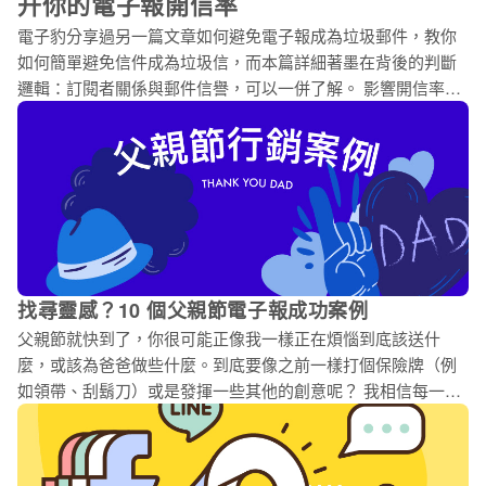
升你的電子報開信率
電子豹分享過另一篇文章如何避免電子報成為垃圾郵件，教你
如何簡單避免信件成為垃圾信，而本篇詳細著墨在背後的判斷
邏輯：訂閱者關係與郵件信譽，可以一併了解。 影響開信率的
因素，除了你的標題下的好不好，訂閱者跟你熟不熟以外，還
有一項大家常常討論的：是否被過濾器分入垃圾郵件匣，也就
是寄入收件匣的比率 (後面都稱 inbox rate)。 定義上，除了垃圾
郵件匣以外的都是收件匣。Gmail、Yahoo 和 Outlook 除了垃圾
郵件匣，還有另外以收件匣不同頁籤對郵件進行分類。延伸閱
讀：信件總是進到 Gmail 促銷內容？7 招增加進入主要收件匣
的機會 此外，Google 和 Yahoo 制定了電子郵件的寄送規則，
要求寄件者需要符合這些規範：「身份驗證、垃圾郵件率控制
找尋靈感？10 個父親節電子報成功案例
和簡化的取消訂閱流程」，以降低垃圾郵件比例並提高收件匣
父親節就快到了，你很可能正像我一樣正在煩惱到底該送什
的安全性。 這項 Email 規則，目的是希望能打造更安全的電子
麼，或該為爸爸做些什麼。到底要像之前一樣打個保險牌（例
郵件使用環境。身為品牌方的行銷人員，你必須掌握的 Email
如領帶、刮鬍刀）或是發揮一些其他的創意呢？ 我相信每一個
行銷規則，立即查看：你一定要知道！Google 和 Yahoo 宣布新
品牌都會想把握這個機會與訂閱者溝通，而電子報可以幫助你
的 Email 郵件規則 💡 操作應用：如果你
維繫舊會員的關係。然而，在這個收件匣十分擁擠的時代，要
如何從信海中脫穎而出，或至少抓住訂閱者的目光呢？ 我們前