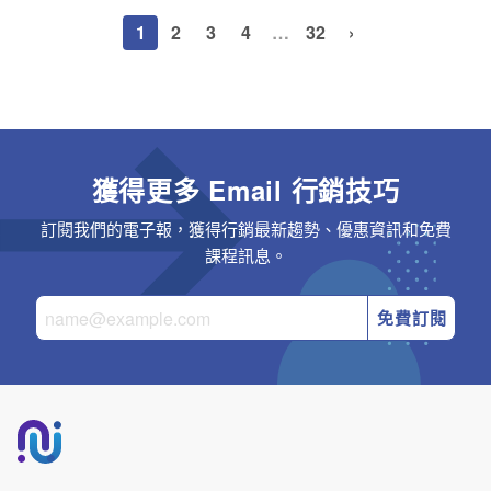
Spam Trap 垃圾郵件陷阱，只是你不知道。 Spam Trap 垃圾郵
會讓你的系統跳出任何錯誤提示。 每次你發信，它「成功收
1
2
3
4
…
32
›
件陷阱不會讓郵件退回，也不會跳出任何提示，就靜靜待在名
下」，但完全不互動，不開信、不點擊、也不投訴。它的存
單裡，記錄你每一次的寄信行為。等你察覺到信件開始進垃圾
在，只會讓你的寄件網域信譽在 ISP 眼中一點一點
信箱，表示你的「寄件網域信譽」已被偷偷扣分了。 ⚠️ Spam
Trap 垃圾郵件陷阱：踩到 Spam Trap 垃圾郵件陷阱不只讓退信
率升高，嚴重時會讓寄件網域被加入封鎖名單，修復信譽往往
要花好幾個月。 名單來源，才是這一切的起點。這篇文章帶你
獲得更多 Email 行銷技巧
看五種常見的 Email 名單來源，各自藏著哪些隱患。 先搞清
楚：什麼是 Spam Trap 垃圾郵件陷阱？ 在看各種來源的風險之
訂閱我們的電子報，獲得行銷最新趨勢、優惠資訊和免費
前，先說清楚 Spam Trap 垃圾郵件陷阱到底是什麼。 Spam
課程訊息。
Trap 垃圾郵件陷阱是由 ISP（網路服務提供商，In
免費訂閱