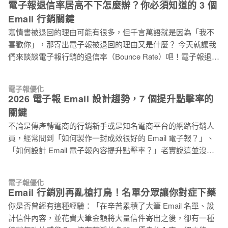
策。退信率超標的寄件者，需要承受以上後果所帶來的影響。
電子報退信率居高不下怎麼辦？你必須知道的 3 個
動率如此重要？深入解析其影響 開信率還過得去，就算完成任
Email 行銷關鍵
務了，很多人肯定都這樣想。但開信只是入口，真正能產生商
寫情書被退回的理由可能有很多，但千言萬語就是因為「我不
業價值的，是後續的互動行為。 從電子報服務商的角度來看，
喜歡你」，那寄出電子報被退回的理由又是什麼？ 今天就讓我
高互動率代表你的郵件是收件者「想收到的內容」，系統會對
們來談談電子報行銷的退信率（Bounce Rate）吧！電子報退信
你的寄件人聲譽（Sender Reputation）加分，往後的郵件更容
率的定義，是根據寄出的電子報中，有多少比例的郵件因為無
易落在收件匣。持續低互動、高退訂，除了直接損失，還會拖
法順利送達，而被伺服器退回。 換句話說，退信率可以用來衡
累寄件人的整個信件到達率。 從行銷成效來看，點擊率反映的
電子報優化
量你的寄送清單的有效程度，但更重要的是，退信率的高低，
是內容吸不吸引人、CTA 夠不夠清楚；轉換率反映的是整體流
2026 電子報 Email 設計趨勢，7 個提升點擊率的
會影響到你的寄件人郵件信譽（Email Reputation）。 為什麼我
程有沒有順暢引導讀者到達目標；參與度則是長期指標，反映
關鍵
的電子報退信？ 電子報退信可以大致區分為永久性退信（Hard
你和訂閱者之間的關係深度。三個指標要一起看，才能找到真
不論是傳產轉電商的行銷新手或是知名電商平台的網路行銷人
Bounce）和暫時性退信（Soft Bounce）。 永久性退信（Hard
正的問題
員，經常問到「如何製作一封成效很好的 Email 電子報？」、
Bounce） Email 因為寄送到無效的 Email 地址，伺服器找不到
「如何設計 Email 電子報內容提升點擊率？」老實說這並沒有
可傳送的目標而退回。常見的原因包括打字錯誤（例如把 .com
絕對答案。 因為針對不同產業類別、商品屬性或客戶喜好而有
打成 .con），或者收件者信箱已刪除（例如：離職）。 暫時性
不同的內容製作，成效也會有所差異。但是，行銷成效好的
退信（Soft Bounce） 雖然 Email 寄往一個有效的地址，但因
電子報優化
Email 電子報真的沒有規則可循嗎？是否能從熱門電子報中找出
為某些暫時性的原因造成無法寄送而被退回。常見的原因例如
Email 行銷別再亂槍打鳥！名單分眾讓你對症下藥
答案呢？ 電子豹身為全台灣最大的電子報發送平台，服務超過
收件者的信箱已經爆滿等
你是否曾經有這種經驗：「在辛苦累積了大筆 Email 名單、設
15,000 家企業用戶，藉由電子報行銷領域的多年經驗，結合國
計信件內容，並花費大筆金額將大量信件寄出之後，卻有一種
外知名行銷網站的設計建議，和 Really Good Emails 精選的電