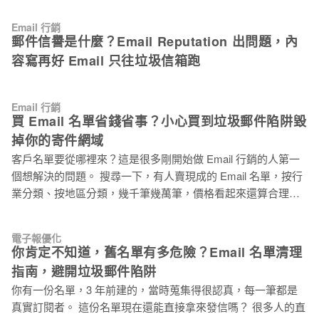
分不需要的郵件。但一項調查顯示，垃圾郵件仍佔電子郵件總
Email 行銷
數量的 45％。而其中有 52％ 的受訪者認為垃圾郵件是令他們
郵件信譽是什麼？Email Reputation 出問題，內
困擾的問題之一。 什麼是垃圾郵件？ 垃圾郵件應該定義為「未
容寫再好 Email 只往垃圾信箱跑
經收件者許可，卻進入其收件匣的電子郵件」。更進一步的
說，垃圾郵件的共通特性大致歸類如下： 1. 批次寄送大量通用
且不具針對性的電子郵件。 2. 試圖吸引用戶開信，預期推動某
Email 行銷
些業務目標，但來源可疑的寄件者（公司或個人）。 3. 未經收
買 Email 名單省錢省事？小心買到垃圾郵件陷阱毀
件者許可所寄送的電子郵件。 垃圾郵件的篩檢方式 1. 當電子郵
掉你的寄件網域
件寄出時，會經過收件者使用的網路服務業者（Internet
客戶名單要從哪裡來？這是很多剛開始做 Email 行銷的人第一
Service Provider, ISP）內置的過濾器做篩檢（如：大量圖像的
個想解決的問題。 搜尋一下，有人賣現成的 Email 名單，按行
郵件或縮短的網址 … 等），來確認應該將郵件分送至收件匣或
業分類、按地區分類，幾千筆幾萬筆，價格看起來還算合理。
垃圾郵件中。 2. 此外，還
比起自己慢慢蒐集，這條路好像省事多了。 但「省事」的代
價，往往比你想的更貴！ 買來的 Email 名單不只讓行銷沒有成
電子報優化
效，更可能讓你的寄件網域被列入黑名單，影響往後每一封信
你肯定不知道，舊名單有多危險？Email 名單清理
的到達率，還包括那些真正有意願看你信件的人。 「買名單就
指南，避開垃圾郵件陷阱
能快速起跑」是 Email 行銷最危險的迷思 這個邏輯在十幾年前
你有一份名單，3 年前建的，當時蒐集得很認真，每一筆都是
或許說得通：名單數量夠大，多少能碰到幾個有興趣的人，廣
真實訂閱者。 這份名單現在還能直接拿來發信嗎？ 很多人的直
撒網，總會有魚上鉤。 但現在的 Email 收件環境已經完全不一