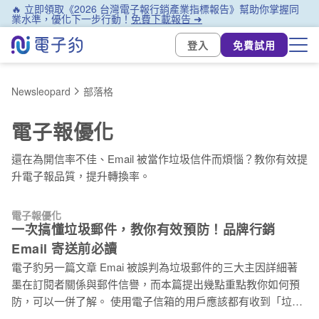
🔥 立即領取《2026 台灣電子報行銷產業指標報告》幫助你掌握同
業水準，優化下一步行動！
免費下載報告 ➜
登入
免費試用
Newsleopard
部落格
電子報優化
還在為開信率不佳、Email 被當作垃圾信件而煩惱？教你有效提
升電子報品質，提升轉換率。
電子報優化
一次搞懂垃圾郵件，教你有效預防！品牌行銷
Email 寄送前必讀
電子豹另一篇文章 Emai 被誤判為垃圾郵件的三大主因詳細著
墨在訂閱者關係與郵件信譽，而本篇提出幾點重點教你如何預
防，可以一併了解。 使用電子信箱的用戶應該都有收到「垃圾
郵件」的經驗。雖然反垃圾郵件的軟體和過濾系統會篩檢大部