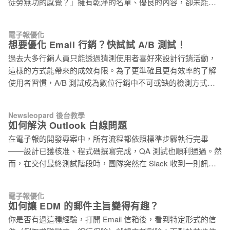
徒勞無功的感覺？」擁有乾淨的名單、優良的內容，卻未能看
子報，我們觀察超過 80 封國內外熱門的電子報，歸納出以下 7
見成效，你知道問題出在哪嗎？問題就在：「若是沒有進行名
個 Email 設計趨勢是目前製作電子報時，提升點擊率應具備的
單分眾，寄信就像亂槍打鳥！」 根據 Salesforce 調查，許多企
關鍵設計元素： 趨勢一、強烈凸顯品牌的 LOGO 明顯又強烈的
電子報優化
業嘗試各種行銷策略，其中有效的分眾能夠為企業增加 760%
想要優化 Email 行銷？快試試 A/B 測試！
LOGO 商標是凸顯公司品牌的最佳表現方式，在電子報中適當
的營收，可見名單分眾能帶來的成效非常可觀。接下來，文章
置入公司 LOGO 配合行銷活動能表現出品牌特性，加強企業在
過去大多行銷人員只能透過猜測使用者喜好來設計行銷活動，
將介紹何謂名單分眾，並提供可以做為名單依據的項目，最後
顧客心中的品牌形象。 在 LOGO 中埋入官方網站連結，使顧客
這樣的方式能帶來的成效有限。為了更準確且更有效率的了解
還有名單分群的實作教學，趕快看下去吧！ 什麼是 Email 名單
可以點擊導引至官方網站，相
使用者習慣，A/B 測試成為數位行銷中不可或缺的檢測方式。
分眾？ 名單分眾是將 Email 名單依據受眾性質分類，擁有相同
A/B 測試除了應用在優化網頁及廣告上，也被廣泛應用於優化
特性的受眾會成為名單中的同一個群組。首先，你需要累積一
Email 行銷中。接下來，將介紹什麼是 A/B 測試，並教你在
定數量的數據資料，以便描繪出使用者輪廓；接著將擁有相同
Newsleopard 後台教學
Email 行銷中如何操作 A/B 測試。 什麼是 A/B 測試？ A/B 測試
如何解決 Outlook 白線問題
特性的使用者分群，並為特定群組客製化信件內容。如此一
（A/B testing）是針對優化目標選擇測試項目作為單一變因，僅
來，便能讓收件者在收到信件時有一種「你懂我」的感覺，這
在電子報的開發專案中，所有流程都依照標準步驟執行完畢
以測試項目作為差異並製作 A、B 兩個版本，讓兩組隨機且平
將為你的 Email 行銷帶來意想不到的成效！ 根據國外網站，
——設計已獲核准、程式碼撰寫完成，QA 測試也順利通過。然
均分配的受測者，分別體驗 A 或 B 版本，測試兩個版本的差異
44% 的顧客表示，客製化的服務將促使他們再一次購買商品；
而，在交付最終測試階段時，團隊突然在 Slack 收到一則訊息
對於最終目標是否產生影響。如同在集客式行銷 Inbound
56% 的顧客則會因為受到客
指出：「Outlook 裡怎麼多了這些白線？」 這個問題初期難以
Marketing 中提到的行銷漏斗的應用，根據使用者的購買旅程，
重現，團隊進行了多次測試才確認情況存在。問題看似隨機，
透過測試和優化，促使流量從陌生訪客轉換為潛在顧客，再到
電子報優化
導致修復過程充滿不確定性。開發人員反覆嘗試調整顏色、版
如何讓 EDM 的郵件主旨變得有趣？
完成購買轉變成顧客，每一個階段都需要精心策劃才能避免潛
面與樣式設定，但始終無法穩定解決，形成顯著的時間與資源
在顧客的流失，透過 A/B 測試可以觀察受測者回饋的行為反
你是否有過這種經驗，打開 Email 信箱後，看到特定形式的信
消耗。這類 Outlook 特有的渲染錯誤，至今仍是許多郵件專案