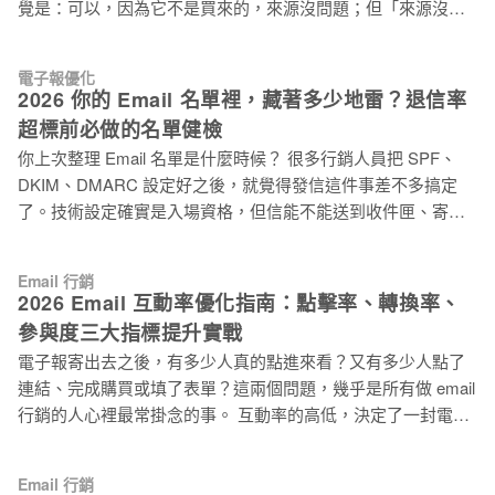
覺是：可以，因為它不是買來的，來源沒問題；但「來源沒問
樣了。 Gmail、Yahoo、Outlook 這些主流信箱服務商，對寄件
題」和「現在還能用」是兩件事。Email 名單清理沒有定期執
者的評分機制越來越嚴格。他們看的不只是信件內容，更看重
行，名單就會隨時間自然衰退，就算你什麼都沒做，裡面的品
的是：你寄信的對象願意看你的信嗎？ 抱怨率多高？退信率多
電子報優化
質也在慢慢變化，廢棄的 Email 信箱甚至可能已經轉成「垃圾
高？這些數字直接決定你的信件是進主要收件匣，還是直接進
2026 你的 Email 名單裡，藏著多少地雷？退信率
郵件陷阱 Spam Trap 」，在等著你去踩。 先搞清楚：垃圾郵件
垃圾信箱，甚至根本送不出去。 買來的名單裡，沒有人認識
超標前必做的名單健檢
陷阱 Spam Trap 是什麼？為什麼名單愈舊愈危險？ 「垃圾郵件
你，沒有
你上次整理 Email 名單是什麼時候？ 很多行銷人員把 SPF、
陷阱 Spam Trap 」是由 ISP 郵件服務提供商（Internet Service
DKIM、DMARC 設定好之後，就覺得發信這件事差不多搞定
Provider）如 Gmail、Yahoo、Outook 等服務商和反垃圾郵件組
了。技術設定確實是入場資格，但信能不能送到收件匣、寄件
織設置的特殊信箱，目的是找出名單管理不合規的寄件者。 這
信譽能不能維持，這兩件事的答案都藏在你手上那份名單裡。
類陷阱有一個讓行銷人員特別頭痛的特性：它不會退信，也不
名單裡的無效信箱，每次發信都在悄悄拉低你的網域信譽。 這
會讓你的系統跳出任何錯誤提示。 每次你發信，它「成功收
Email 行銷
件事一直在發生，但大多數行銷人員很少注意到它。 Email 退
下」，但完全不互動，不開信、不點擊、也不投訴。它的存
2026 Email 互動率優化指南：點擊率、轉換率、
信率超過這個數字，郵件平台就會對你出手 先看幾個直接影響
在，只會讓你的寄件網域信譽在 ISP 眼中一點一點
參與度三大指標提升實戰
你寄信結果的數字： 退信率門檻 後果 > 5% Gmail、Yahoo 等
電子報寄出去之後，有多少人真的點進來看？又有多少人點了
郵件服務商（ESP）開始對你的帳號發出警告，信譽評分下滑
連結、完成購買或填了表單？這兩個問題，幾乎是所有做 email
> 10% 寄件帳號可能被限流，發信量受到限制 > 20% ESP 可能
行銷的人心裡最常掛念的事。 互動率的高低，決定了一封電子
直接暫停你的帳號，無法繼續寄信 垃圾信陷阱 網域或 IP 直接
報究竟有沒有發揮它的價值。點擊率、轉換率、參與度，這三
被加入黑名單，重建信譽可能需要好幾個月 自 2024 年起，
件事環環相扣，卻各有各的優化邏輯。 這篇指南把每個面向拆
Gmail、Yahoo Mail、Microsoft Outlook 接連強制執行寄件者政
Email 行銷
開來說，讓你知道問題出在哪、該從哪裡下手。 為何 Email 互