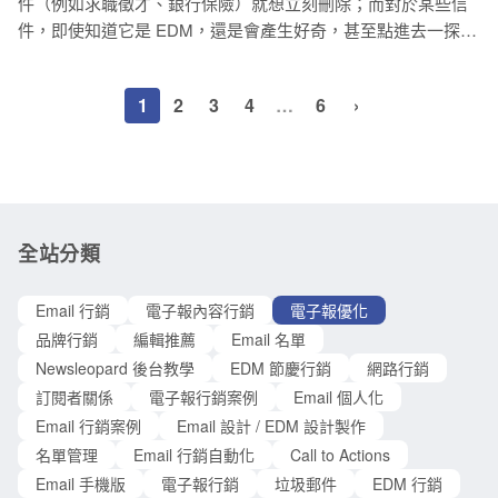
應，便能了解使用者的偏好，作為後續優化的參考依據。例如
件（例如求職徵才、銀行保險）就想立刻刪除；而對於某些信
中令人頭痛的變數之一。 為什麼會有白線？ 微軟早已知道此問
以下兩封 Email，在其他資訊皆相同的情況下，僅改變 Email
件，即使知道它是 EDM，還是會產生好奇，甚至點進去一探究
題，但多年來從未給出官方說法。它多見於 Windows 桌面版
竟呢？其實兩者差別就在於「信件主旨」有沒有發揮它的催化
Outlook，也會影響 Outlook 365。主流推測是：當 Outlook 將
作用，勾起客戶點開信件的動機。 EDM 的郵件主旨就像實體
px 轉換成 pt 時，若行高（line-height）、高度或字體大小帶有
1
2
3
4
…
6
›
商店的門面，客戶一看到店面就會建立第一印象，接著決定要
小數點，該「餘數」就會變成一條醜陋的白線。 不同電腦、相
不要進去，也就是決定這封信件的命運：被打開或被刪除。因
同 Outlook 版本不定都會出現，與螢幕的大小、螢幕解析度有
此，一封成功的 EDM 除了豐富的內容，還要有吸引客戶的
關。 如何透過電子豹後台調整，消除 Outlook 白線
「郵件主旨」。 如何才能讓信件主旨在眾多競爭者中脫穎而出
呢？其實只要用一些小技巧，就能抓到客戶的心，讓他們按下
滑鼠點開 EDM！ 利用「個人化」主旨，抓住客戶的心 如果你
全站分類
手中有客戶資料，那麼就能利用這些資訊將主旨「個人化」，
讓你的客戶覺得：「這封郵件好像是為我而寫的！」通常「個
Email 行銷
電子報內容行銷
電子報優化
人化」分為兩個層面。 首先，是單純「加入顧客的姓或名」，
品牌行銷
編輯推薦
Email 名單
讓他們感覺信件是為自己量身訂做，或感到較為親切。例如
Newsleopard 後台教學
EDM 節慶行銷
網路行銷
Pinkoi 購物網站寄給顧客的週年慶訊息可能會這麼寫：「李小
訂閱者關係
電子報行銷案例
Email 個人化
姐您好， Pinkoi 週年慶秋冬新款襪免
Email 行銷案例
Email 設計 / EDM 設計製作
名單管理
Email 行銷自動化
Call to Actions
Email 手機版
電子報行銷
垃圾郵件
EDM 行銷