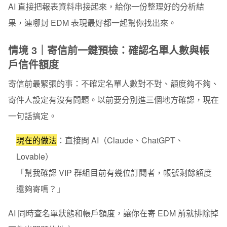
AI 直接把報表資料串接起來，給你一份整理好的分析結
果，連哪封 EDM 表現最好都一起幫你找出來。
情境 3｜寄信前一鍵預檢：確認名單人數與帳
戶信件額度
寄信前最緊張的事：不確定名單人數對不對、額度夠不夠、
寄件人設定有沒有問題。以前要分別進三個地方確認，現在
一句話搞定。
現在的做法
：
直接問 AI（Claude、ChatGPT、
Lovable）
「幫我確認 VIP 群組目前有幾位訂閱者，帳號剩餘額度
還夠寄嗎？」
AI 同時查名單狀態和帳戶額度，讓你在寄 EDM 前就排除掉