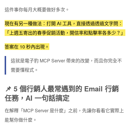
情境 4｜節慶 EDM 活動草稿，套用模版範本到備稿完
這件事你每月大概要做好多次。
成，只要 10 分鐘
現在有另一種做法：打開 AI 工具，直接透過透過文字問：
情境 5｜篩選沉睡名單，重啟 Email 再行銷策略
「上週五寄出的春季促銷活動，開信率和點擊率各多少？」
🤖 電子豹 MCP Server 是什麼？一個比喻就懂
答案在 10 秒內出現。
📋 電子豹 MCP Server 支援哪些 Email 行銷功能？
這就是
🛠️ 如何安裝電子豹 MCP Server？4 步驟完成設定
電子豹 MCP Server
帶來的改變，而且你完全不
需要懂程式。
設定完成後，先試試這 3 句 AI 指令
延伸閱讀
📌 5 個行銷人最常遇到的 Email 行銷
任務，AI 一句話搞定
在解釋「MCP Server 是什麼」之前，先讓你看看它實際上
能幫你做什麼。