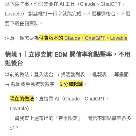
以下這些事，你只需要在
AI 工具（Claude、ChatGPT、
Lovable） 對話框
打一行字就能完成，不需要進後台、不需
要下載任何資料。
注意：你需要為
付費版本的
Claude
、
ChatGPT
、
Lovable
情境 1｜立即查詢 EDM 開信率和點擊率，不用
進後台
以前的做法：
登入後台 → 找活動列表 → 進報表 → 等畫面
→ 截圖或手動複製數字，
5 分鐘起跳
。
現在的做法
：
直接問 AI（Claude、ChatGPT、
Lovable）
「幫我查上週寄出的『春季限定』，開信率和點擊率各多
少？」