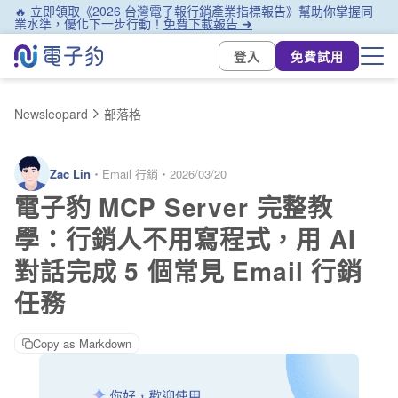
🔥 立即領取《2026 台灣電子報行銷產業指標報告》幫助你掌握同
業水準，優化下一步行動！
免費下載報告 ➜
登入
免費試用
Newsleopard
部落格
Zac Lin
・
Email 行銷
・
2026/03/20
電子豹 MCP Server 完整教
學：行銷人不用寫程式，用 AI
對話完成 5 個常見 Email 行銷
任務
Copy as Markdown